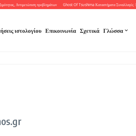
μότητας, Αντιμετώπιση προβλημάτων
Ghost Of Tsushima Καταστήματα Συναλλαγές: Εξα
ήσεις ιστολογίου
Επικοινωνία
Σχετικά
Γλώσσα
mos.gr