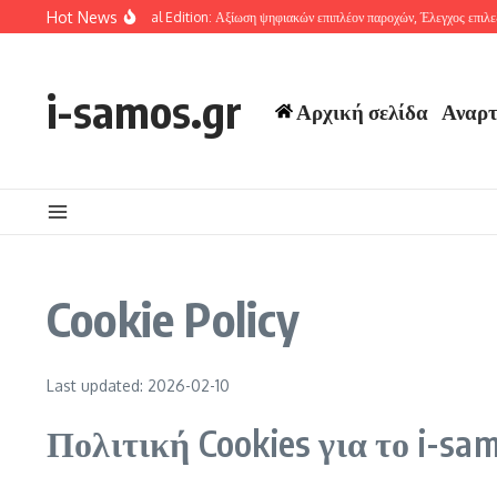
Skip to content
Hot News
ost Of Tsushima Special Edition: Αξίωση ψηφιακών επιπλέον παροχών, Έλεγχος επιλεξι
i-samos.gr
Αρχική σελίδα
Αναρτ
Cookie Policy
Last updated: 2026-02-10
Πολιτική Cookies για το i-sa