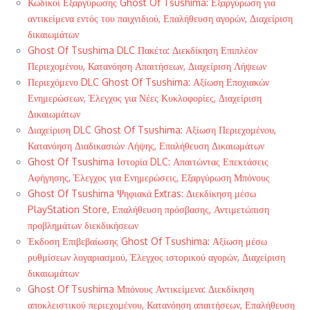
Κωδικοί Εξαργύρωσης Ghost Of Tsushima: Εξαργύρωση για
αντικείμενα εντός του παιχνιδιού, Επαλήθευση αγορών, Διαχείριση
δικαιωμάτων
Ghost Of Tsushima DLC Πακέτα: Διεκδίκηση Επιπλέον
Περιεχομένου, Κατανόηση Απαιτήσεων, Διαχείριση Λήψεων
Περιεχόμενο DLC Ghost Of Tsushima: Αξίωση Εποχιακών
Ενημερώσεων, Έλεγχος για Νέες Κυκλοφορίες, Διαχείριση
Δικαιωμάτων
Διαχείριση DLC Ghost Of Tsushima: Αξίωση Περιεχομένου,
Κατανόηση Διαδικασιών Λήψης, Επαλήθευση Δικαιωμάτων
Ghost Of Tsushima Ιστορία DLC: Απαιτώντας Επεκτάσεις
Αφήγησης, Έλεγχος για Ενημερώσεις, Εξαργύρωση Μπόνους
Ghost Of Tsushima Ψηφιακά Extras: Διεκδίκηση μέσω
PlayStation Store, Επαλήθευση πρόσβασης, Αντιμετώπιση
προβλημάτων διεκδικήσεων
Έκδοση Επιβεβαίωσης Ghost Of Tsushima: Αξίωση μέσω
ρυθμίσεων λογαριασμού, Έλεγχος ιστορικού αγορών, Διαχείριση
δικαιωμάτων
Ghost Of Tsushima Μπόνους Αντικείμενα: Διεκδίκηση
αποκλειστικού περιεχομένου, Κατανόηση απαιτήσεων, Επαλήθευση