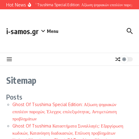
Skip to content
Hot News
Ghost Of Tsushima Special Edition: Αξίωση ψηφιακών επιπλέον παροχών, Έ
i-samos.gr
Menu
Sitemap
Posts
Ghost Of Tsushima Special Edition: Αξίωση ψηφιακών
επιπλέον παροχών, Έλεγχος επιλεξιμότητας, Αντιμετώπιση
προβλημάτων
Ghost Of Tsushima Καταστήματα Συναλλαγές: Εξαργύρωση
κωδικών, Κατανόηση διαδικασιών, Επίλυση προβλημάτων