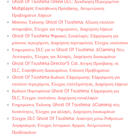
Ghost Of Tsushima Online DLC: Διεκδίκηση Περιεχομένου
Multiplayer, Επαλήθευση Πρόσβασης, Αντιμετώπιση
Προβλημάτων Λήψεων
Μπόνους Έκδοσης Ghost Of Tsushima: Αξίωση επιπλέον
ανταμοιβών, Έλεγχος για ενημερώσεις, Διαχείριση λήψεων
Ghost Of Tsushima Ψηφιακές Συναλλαγές: Εξαργύρωση για
μπόνους περιεχόμενο, Διαχείριση πορτοφολιού, Έλεγχος υπολοίπου
Ενημερώσεις DLC για το Ghost Of Tsushima: ΔClaiming Νέες
Λειτουργίες, Έλεγχος για Αλλαγές, Διαχείριση Δικαιωμάτων
Ghost Of Tsushima Director'S Cut: Αίτηση Πρόσβασης σε
DLC, Επαλήθευση Δικαιωμάτων, Επίλυση Προβλημάτων
Ghost Of Tsushima Κωδικός Εξαργύρωσης: Εξαργύρωση για
επιπλέον περιεχόμενο, Έλεγχος επιλεξιμότητας, Διαχείριση λήψεων
Κωδικοί Πορτοφολιού Ghost Of Tsushima: Εξαργύρωση για
DLC, Έλεγχος υπολοίπου, Διαχείριση συναλλαγών
Ενημερώσεις Έκδοσης Ghost Of Tsushima: ΔClaiming νέες
δυνατότητες, Έλεγχος για αλλαγές, Διαχείριση δικαιωμάτων
Έλεγχος DLC Ghost Of Tsushima: Απαίτηση μέσω Ρυθμίσεων
Λογαριασμού, Έλεγχος Ιστορικού Αγορών, Αντιμετώπιση
Προβλημάτων