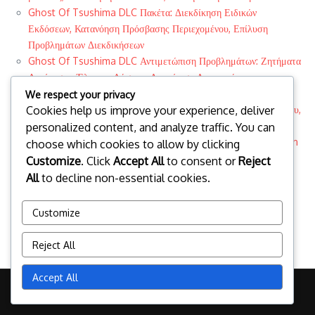
Ghost Of Tsushima DLC Πακέτα: Διεκδίκηση Ειδικών
Εκδόσεων, Κατανόηση Πρόσβασης Περιεχομένου, Επίλυση
Προβλημάτων Διεκδικήσεων
Ghost Of Tsushima DLC Αντιμετώπιση Προβλημάτων: Ζητήματα
Απαίτησης, Έλεγχος Λύσεων, Διαχείριση Δικαιωμάτων
Ghost Of Tsushima DLC Χαρακτηριστικά: Διεκδίκηση
We respect your privacy
Cookies help us improve your experience, deliver
Αποκλειστικών Αντικειμένων, Κατανόηση Διαφορών Περιεχομένου,
Επαλήθευση Δικαιωμάτων
personalized content, and analyze traffic. You can
Ghost Of Tsushima Bonus Access: Αξίωση μέσω PlayStation
choose which cookies to allow by clicking
Store, Επαλήθευση επιλεξιμότητας, Αντιμετώπιση προβλημάτων
Customize
. Click
Accept All
to consent or
Reject
Categories
All
to decline non-essential cookies.
Αιτήματα Δικαιωμάτων DLC
Δικαιώματα Μπόνους Έκδοσης
Customize
Εξαργύρωση Κωδικού Πορτοφολιού PlayStation Store
Reject All
Accept All
Copyright © 2026 i-samos.gr | Powered by
News Magazine X