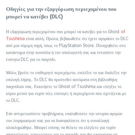
Οδηγίες για την εξαργύρωση περιεχομένου που
μπορεί να κατέβει (DLC)
Η εξαργύρωση περιεχομένου που μπορεί να κατέβει για το Ghost
of
Tsushima
είναι απλή. Πρώτα, βεβαιωθείτε ότι έχετε αγοράσει το DLC
από μια νόμιμη πηγή, όπως το PlayStation Store. Πλοηγηθείτε στο
κατάστημα στην κονσόλα ή τον υπολογιστή σας και εντοπίστε την
ενότητα DLC για το παιχνίδι.
Μόλις βρείτε το επιθυμητό περιεχόμενο, επιλέξτε το και διαλέξτε την
επιλογή λήψης. Το DLC θα προστεθεί αυτόματα στη βιβλιοθήκη
παιχνιδιών σας. Εκκινήστε το Ghost of Tsushima και ελέγξτε το
κύριο μενού για τυχόν νέες επιλογές ή περιεχόμενο που σχετίζεται με
το DLC.
Εάν αντιμετωπίσετε προβλήματα, επαληθεύστε την ιστορία αγορών
του λογαριασμού σας για να διασφαλίσετε ότι η συναλλαγή
ολοκληρώθηκε. Μπορεί επίσης να θέλετε να ελέγξετε για τυχόν
απαιτούμενες ενημερώσεις για το παιχνίδι που θα μπορούσαν να