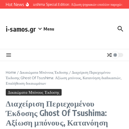
Skip to content
Hot News
Ghost Of Tsushima Special Edition: Αξίωση ψηφιακών επιπλέον παροχών, Έλεγχο
i-samos.gr
Menu
Home
/
Δικαιώματα Μπόνους Έκδοσης
/
Διαχείριση Περιεχομένου
Έκδοσης Ghost Of Tsushima: Αξίωση μπόνους, Κατανόηση διαδικασιών,
Επαλήθευση δικαιωμάτων
Δικαιώματα Μπόνους Έκδοσης
Διαχείριση Περιεχομένου
Έκδοσης Ghost Of Tsushima:
Αξίωση μπόνους, Κατανόηση