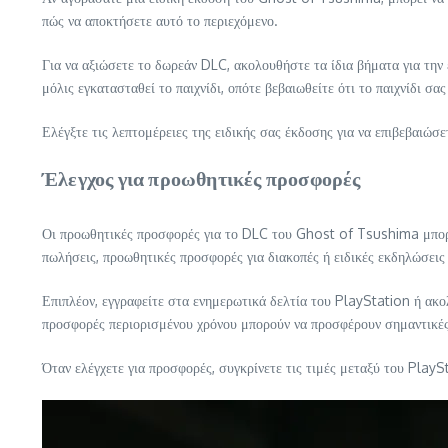
πώς να αποκτήσετε αυτό το περιεχόμενο.
Για να αξιώσετε το δωρεάν DLC, ακολουθήστε τα ίδια βήματα για τη
μόλις εγκατασταθεί το παιχνίδι, οπότε βεβαιωθείτε ότι το παιχνίδι σα
Ελέγξτε τις λεπτομέρειες της ειδικής σας έκδοσης για να επιβεβαιώσ
Έλεγχος για προωθητικές προσφορές
Οι προωθητικές προσφορές για το DLC του Ghost of Tsushima μπορεί
πωλήσεις, προωθητικές προσφορές για διακοπές ή ειδικές εκδηλώσεις
Επιπλέον, εγγραφείτε στα ενημερωτικά δελτία του PlayStation ή ακο
προσφορές περιορισμένου χρόνου μπορούν να προσφέρουν σημαντικές
Όταν ελέγχετε για προσφορές, συγκρίνετε τις τιμές μεταξύ του PlayS