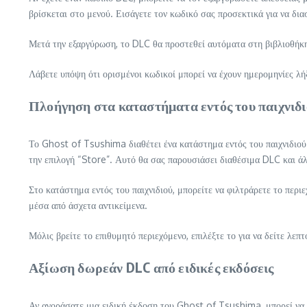
βρίσκεται στο μενού. Εισάγετε τον κωδικό σας προσεκτικά για να διασ
Μετά την εξαργύρωση, το DLC θα προστεθεί αυτόματα στη βιβλιοθήκη 
Λάβετε υπόψη ότι ορισμένοι κωδικοί μπορεί να έχουν ημερομηνίες λή
Πλοήγηση στα καταστήματα εντός του παιχνιδι
Το Ghost of Tsushima διαθέτει ένα κατάστημα εντός του παιχνιδιού ό
την επιλογή “Store”. Αυτό θα σας παρουσιάσει διαθέσιμα DLC και άλ
Στο κατάστημα εντός του παιχνιδιού, μπορείτε να φιλτράρετε το περι
μέσα από άσχετα αντικείμενα.
Μόλις βρείτε το επιθυμητό περιεχόμενο, επιλέξτε το για να δείτε λεπ
Αξίωση δωρεάν DLC από ειδικές εκδόσεις
Αν αγοράσατε μια ειδική έκδοση του Ghost of Tsushima, μπορεί να 