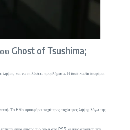
ου Ghost of Tsushima;
 λήψεις και να επιλύσετε προβλήματα. Η διαδικασία διαφέρει
επαφή. Το PS5 προσφέρει ταχύτερες ταχύτητες λήψης λόγω της
 λήψεων είναι επίσης πιο απλή στο PS5, διευκολύνοντας την