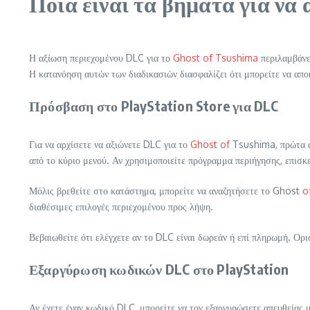
Ποια είναι τα βήματα για να 
Η αξίωση περιεχομένου DLC για το
Ghost of Tsushima
περιλαμβάνε
Η κατανόηση αυτών των διαδικασιών διασφαλίζει ότι μπορείτε να αποκ
Πρόσβαση στο PlayStation Store για DLC
Για να αρχίσετε να αξιώνετε DLC για το
Ghost of
Tsushima, πρώτα απ
από το κύριο μενού. Αν χρησιμοποιείτε πρόγραμμα περιήγησης, επισκ
Μόλις βρεθείτε στο κατάστημα, μπορείτε να αναζητήσετε το Ghost
o
διαθέσιμες επιλογές περιεχομένου προς λήψη.
Βεβαιωθείτε ότι ελέγχετε αν το DLC είναι δωρεάν ή επί πληρωμή. Ορι
Εξαργύρωση κωδικών DLC στο PlayStation
Αν έχετε έναν κωδικό DLC, μπορείτε να τον εξαργυρώσετε απευθεία