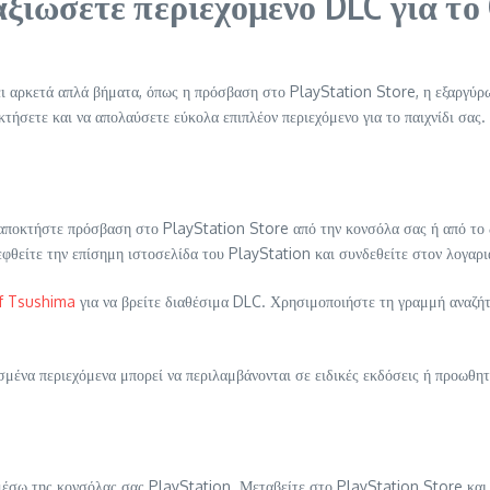
αξιώσετε περιεχόμενο DLC για το
ι αρκετά απλά βήματα, όπως η πρόσβαση στο PlayStation Store, η εξαργύρω
τήσετε και να απολαύσετε εύκολα επιπλέον περιεχόμενο για το παιχνίδι σας.
οκτήστε πρόσβαση στο PlayStation Store από την κονσόλα σας ή από το δι
εφθείτε την επίσημη ιστοσελίδα του PlayStation και συνδεθείτε στον λογαρ
f Tsushima
για να βρείτε διαθέσιμα DLC. Χρησιμοποιήστε τη γραμμή αναζήτησ
σμένα περιεχόμενα μπορεί να περιλαμβάνονται σε ειδικές εκδόσεις ή προωθητ
ς μέσω της κονσόλας σας PlayStation. Μεταβείτε στο PlayStation Store κ