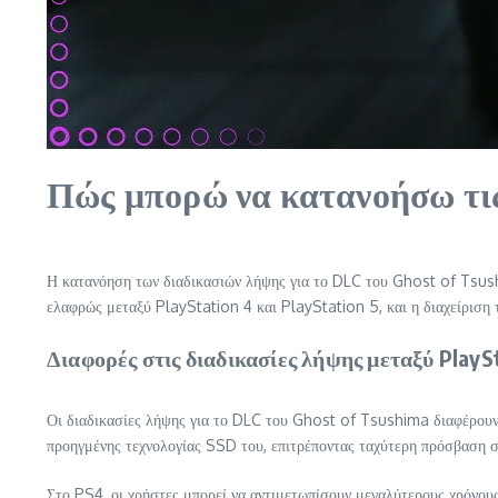
Πώς μπορώ να κατανοήσω τις 
Η κατανόηση των διαδικασιών λήψης για το DLC του Ghost of Tsushi
ελαφρώς μεταξύ PlayStation 4 και PlayStation 5, και η διαχείριση 
Διαφορές στις διαδικασίες λήψης μεταξύ PlaySt
Οι διαδικασίες λήψης για το DLC του Ghost of Tsushima διαφέρουν 
προηγμένης τεχνολογίας SSD του, επιτρέποντας ταχύτερη πρόσβαση σ
Στο PS4, οι χρήστες μπορεί να αντιμετωπίσουν μεγαλύτερους χρόνους