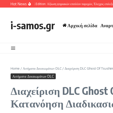
Skip to content
Hot News
 Tsushima Special Edition: Αξίωση ψηφιακών επιπλέον παροχών, Έλεγχος επιλεξιμότητα
i-samos.gr
Αρχική σελίδα
Αναρτ
Home
/
Αιτήματα Δικαιωμάτων DLC
/
Διαχείριση DLC Ghost Of Tsushim
Αιτήματα Δικαιωμάτων DLC
Διαχείριση DLC Ghost 
Κατανόηση Διαδικασι