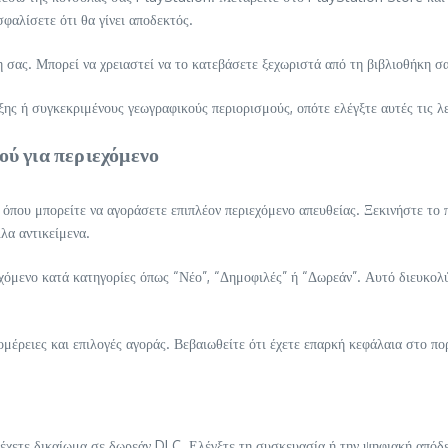
φαλίσετε ότι θα γίνει αποδεκτός.
σας. Μπορεί να χρειαστεί να το κατεβάσετε ξεχωριστά από τη βιβλιοθήκη σας
ξης ή συγκεκριμένους γεωγραφικούς περιορισμούς, οπότε ελέγξτε αυτές τις λ
ού για περιεχόμενο
που μπορείτε να αγοράσετε επιπλέον περιεχόμενο απευθείας. Ξεκινήστε το πα
λα αντικείμενα.
εχόμενο κατά κατηγορίες όπως “Νέο”, “Δημοφιλές” ή “Δωρεάν”. Αυτό διευκολύ
τομέρειες και επιλογές αγοράς. Βεβαιωθείτε ότι έχετε επαρκή κεφάλαια στο π
έχετε δικαίωμα σε δωρεάν DLC. Ελέγξτε τη συσκευασία ή την ψηφιακή απόδει