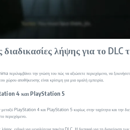
διαδικασίες λήψης για το DLC τ
ma περιλαμβάνει την γνώση του πώς να αξιώσετε περιεχόμενο, να ξεκινήσετε
του χώρου αποθήκευσης είναι κρίσιμη για μια ομαλή εμπειρία.
ation 4 και PlayStation 5
μεταξύ PlayStation 4 και PlayStation 5 κυρίως στην ταχύτητα και την δι
το περιεχόμενο.
 λήψης, ειδικά για μεγαλύτερα πακέτα DLC. Η διεπαφή για τη διαχείριση των