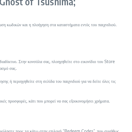
 Ghost of Tsushima;
ση κωδικών και η πλοήγηση στα καταστήματα εντός του παιχνιδιού.
αδίκτυο. Στην κονσόλα σας, πλοηγηθείτε στο εικονίδιο του Store
ιασμό σας.
ης ή περιηγηθείτε στη σελίδα του παιχνιδιού για να δείτε όλες τις
ικές προσφορές, κάτι που μπορεί να σας εξοικονομήσει χρήματα.
αι κύληστε προς τα κάτω στην επιλογή “Redeem Codes”, που συνήθως