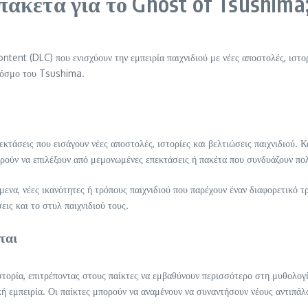
πακέτα για το Ghost of Tsushima
nt (DLC) που ενισχύουν την εμπειρία παιχνιδιού με νέες αποστολές, ιστορ
 κόσμο του Tsushima.
άσεις που εισάγουν νέες αποστολές, ιστορίες και βελτιώσεις παιχνιδιού. Κάθ
ορούν να επιλέξουν από μεμονωμένες επεκτάσεις ή πακέτα που συνδυάζουν πο
να, νέες ικανότητες ή τρόπους παιχνιδιού που παρέχουν έναν διαφορετικό τρ
ις και το στυλ παιχνιδιού τους.
ται
ιστορία, επιτρέποντας στους παίκτες να εμβαθύνουν περισσότερο στη μυθολο
ή εμπειρία. Οι παίκτες μπορούν να αναμένουν να συναντήσουν νέους αντιπάλ