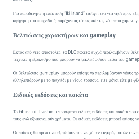
Για παράδειγμα, η επέκταση “Iki Island” εισάγει ένα νέο νησί προς 
αφήγηση του παιχνιδιού, παρέχοντας στους παίκτες νέο περιεχόμενο γ
Βελτιώσεις χαρακτήρων και gameplay
Εκτός από νέες αποστολές, τα DLC πακέτα συχνά περιλαμβάνουν βελτι
τεχνικές ή εξοπλισμό που μπορούν να ξεκλειδώσουν μέσω του gamepla
Οι βελτιώσεις gameplay μπορούν επίσης να περιλαμβάνουν νέους τρόπ
αλληλεπιδρούν με το παιχνίδι με νέους τρόπους, είτε μόνοι είτε με 
Ειδικές εκδόσεις και πακέτα
Το Ghost of Tsushima προσφέρει ειδικές εκδόσεις και πακέτα που συ
τους ενώ εξοικονομούν χρήματα. Οι ειδικές εκδόσεις μπορεί επίσης να
Οι παίκτες θα πρέπει να εξετάσουν το ενδεχόμενο αγοράς αυτών των 