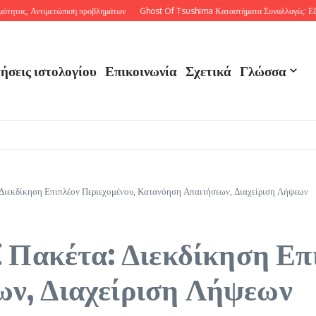
ς, Αντιμετώπιση προβλημάτων
Ghost Of Tsushima Καταστήματα Συναλλαγές: Εξαργύρωσ
ήσεις ιστολογίου
Επικοινωνία
Σχετικά
Γλώσσα
ιεκδίκηση Επιπλέον Περιεχομένου, Κατανόηση Απαιτήσεων, Διαχείριση Λήψεων
C Πακέτα: Διεκδίκηση Επ
ν, Διαχείριση Λήψεων