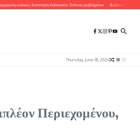
η κωδικών, Κατανόηση διαδικασιών, Επίλυση προβλημάτων
Κωδικοί Εξαργύρωσης Ghos
Thursday, June 18, 2026
ιπλέον Περιεχομένου,