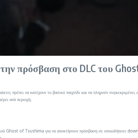
α την πρόσβαση στο DLC του Ghost
τες πρέπει να κατέχουν το βασικό παιχνίδι και να πληρούν συγκεκριμένες α
έρει ανά περιοχή.
νιδιού Ghost of Tsushima για να αποκτήσουν πρόσβαση σε οποιοδήποτε downl
n.