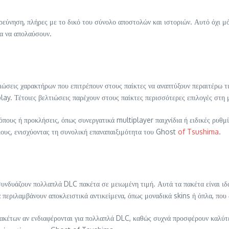
εξερεύνηση, πλήρες με το δικό του σύνολο αποστολών και ιστοριών. Αυτό όχι
ια να απολαύσουν.
ώσεις χαρακτήρων που επιτρέπουν στους παίκτες να αναπτύξουν περαιτέρω τις
y. Τέτοιες βελτιώσεις παρέχουν στους παίκτες περισσότερες επιλογές στη μ
ους ή προκλήσεις, όπως συνεργατικά multiplayer παιχνίδια ή ειδικές ρυθμί
φίλους, ενισχύοντας τη συνολική επαναπαιξιμότητα του Ghost
of Tsushima
.
νδυάζουν πολλαπλά DLC πακέτα σε μειωμένη τιμή. Αυτά τα πακέτα είναι ιδα
 περιλαμβάνουν αποκλειστικά αντικείμενα, όπως μοναδικά skins ή όπλα, που δ
πακέτων αν ενδιαφέρονται για πολλαπλά DLC, καθώς συχνά προσφέρουν καλύτ