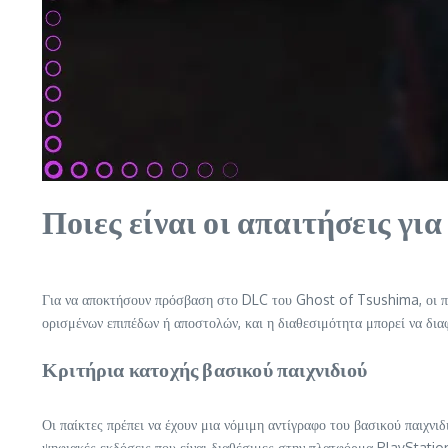
Ποιες είναι οι απαιτήσεις γι
Για να αποκτήσουν πρόσβαση στο DLC του Ghost of Tsushima, οι παίκ
ορισμένων επιπέδων ή αποστολών, και η διαθεσιμότητα μπορεί να διαφ
Κριτήρια κατοχής βασικού παιχνιδιού
Οι παίκτες πρέπει να έχουν μια νόμιμη αντίγραφο του βασικού παιχ
ψηφιακές εκδόσεις που είναι διαθέσιμες στην πλατφόρμα PlayStatio