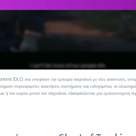
nt (DLC) που ενισχύουν την εμπειρία παιχνιδιού με νέες αποστολές, ιστορ
 να πληρούν συγκεκριμένες απαιτήσεις συστήματος και ενδεχομένως να ολοκλη
ας ή του κύριου μενού του παιχνιδιού, εξασφαλίζοντας μια εμπλουτισμένη 