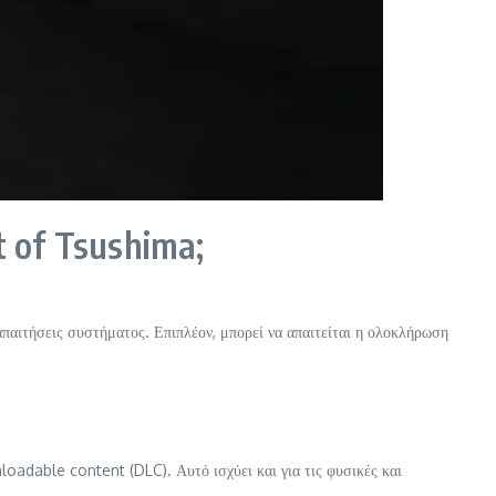
 of Tsushima;
παιτήσεις συστήματος. Επιπλέον, μπορεί να απαιτείται η ολοκλήρωση
oadable content (DLC). Αυτό ισχύει και για τις φυσικές και