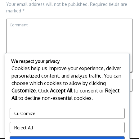
Your email address will not be published.
Required fields are
marked
*
We respect your privacy
Cookies help us improve your experience, deliver
personalized content, and analyze traffic. You can
choose which cookies to allow by clicking
Customize
. Click
Accept All
to consent or
Reject
All
to decline non-essential cookies.
Save my name, email, and website in this browser for the
next time I comment.
Customize
Reject All