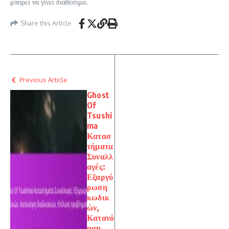
μπορεί να γίνει διαθέσιμο.
Share this Article
Previous Article
Ghost
Of
Tsushi
ma
Κατασ
τήματα
Συναλλ
αγές:
Εξαργύ
ρωση
κωδικ
ών,
Κατανό
ηση