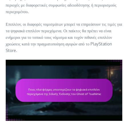
περιοχές με διαφορετικές συμφωνίες αδειοδότησης ή περιορισμούς
περιεχομένου.
Επιπλέον, οι διαφορές νομισμάτων μπορεί να επηρεάσουν τις τιμές για
τα ψηφιακά επιπλέον περιεχόμενα. Οι παίκτες θα πρέπει να είναι
ενήμεροι για το τοπικό τους νόμισμα και τυχόν πιθανές επιπλέον
χρεώσεις κατά την πραγματοποίηση αγορών από το PlayStation
Store.