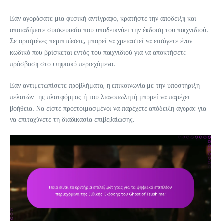
Εάν αγοράσατε μια φυσική αντίγραφο, κρατήστε την απόδειξη και
οποιαδήποτε συσκευασία που υποδεικνύει την έκδοση του παιχνιδιού.
Σε ορισμένες περιπτώσεις, μπορεί να χρειαστεί να εισάγετε έναν
κωδικό που βρίσκεται εντός του παιχνιδιού για να αποκτήσετε
πρόσβαση στο ψηφιακό περιεχόμενο.
Εάν αντιμετωπίσετε προβλήματα, η επικοινωνία με την υποστήριξη
πελατών της πλατφόρμας ή του λιανοπωλητή μπορεί να παρέχει
βοήθεια. Να είστε προετοιμασμένοι να παρέχετε απόδειξη αγοράς για
να επιταχύνετε τη διαδικασία επιβεβαίωσης.