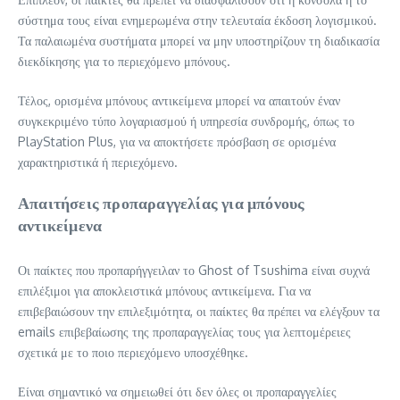
σύστημα τους είναι ενημερωμένα στην τελευταία έκδοση λογισμικού.
Τα παλαιωμένα συστήματα μπορεί να μην υποστηρίζουν τη διαδικασία
διεκδίκησης για το περιεχόμενο μπόνους.
Τέλος, ορισμένα μπόνους αντικείμενα μπορεί να απαιτούν έναν
συγκεκριμένο τύπο λογαριασμού ή υπηρεσία συνδρομής, όπως το
PlayStation Plus, για να αποκτήσετε πρόσβαση σε ορισμένα
χαρακτηριστικά ή περιεχόμενο.
Απαιτήσεις προπαραγγελίας για μπόνους
αντικείμενα
Οι παίκτες που προπαρήγγειλαν το Ghost of Tsushima είναι συχνά
επιλέξιμοι για αποκλειστικά μπόνους αντικείμενα. Για να
επιβεβαιώσουν την επιλεξιμότητα, οι παίκτες θα πρέπει να ελέγξουν τα
emails επιβεβαίωσης της προπαραγγελίας τους για λεπτομέρειες
σχετικά με το ποιο περιεχόμενο υποσχέθηκε.
Είναι σημαντικό να σημειωθεί ότι δεν όλες οι προπαραγγελίες