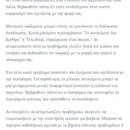
παλιά. Βεβαιωθείτε πάντα ότι είστε συνδεδεμένοι στον σωστό
λογαριασμό που σχετίζεται με την αγορά σας.
Μηνύματα σφάλματος μπορεί επίσης να εμποδίσουν τη διαδικασία
διεκδίκησης. Κοινά μηνύματα περιλαμβάνουν “Το αντικείμενο δεν
βρέθηκε” ή “Ο κωδικός εξαργύρωσης είναι άκυρος.” Αν
αντιμετωπίσετε αυτά τα προβλήματα, ελέγξτε διπλά τον κωδικό που
εισάγατε και βεβαιωθείτε ότι ταιριάζει με τη μορφή που απαιτεί η
πλατφόρμα σας.
Ένα άλλο κοινό πρόβλημα προκύπτει από ζητήματα που σχετίζονται με
την πλατφόρμα. Για παράδειγμα, τα μπόνους αντικείμενα μπορεί να
μην μεταφέρονται μεταξύ διαφορετικών κονσολών ή εκδόσεων του
παιχνιδιού. Βεβαιωθείτε πάντα ότι η πλατφόρμα σας υποστηρίζει το
περιεχόμενο μπόνους που προσπαθείτε να διεκδικήσετε.
Αν συνεχίσετε να αντιμετωπίζετε προβλήματα, σκεφτείτε να
επικοινωνήσετε με την υποστήριξη πελατών για βοήθεια. Μπορούν να
παρέχουν καθοδήγηση σχετικά με τα βήματα επίλυσης προβλημάτων ή