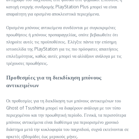
κατοχή ενεργής συνδρομής PlayStation Plus μπορεί να είναι
απαραίτητη για ορισμένα αποκλειστικά περιεχόμενα.
Ορισμένα μπόνους αντικείμενα συνδέονται με συγκεκριμένες
προωθήσεις ή μπόνους προπαραγγελίας, οπότε βεβαιωθείτε ότι
πληροίτε αυτές τις προϋποθέσεις. Ελέγξτε πάντα την επίσημη
ιστοσελίδα της PlayStation για τις πιο πρόσφατες απαιτήσεις
επιλεξιμότητας, καθώς αυτές μπορεί να αλλάξουν ανάλογα με τις
τρέχουσες προωθήσεις.
Προθεσμίες για τη διεκδίκηση μπόνους
αντικειμένων
Οι προθεσμίες για τη διεκδίκηση των μπόνους αντικειμένων του
Ghost of Tsushima μπορεί να διαφέρουν ανάλογα με τον τύπο
περιεχομένου και την προωθητική περίοδο. Γενικά, τα περισσότερα
μπόνους αντικείμενα είναι διαθέσιμα για περιορισμένο χρονικό
διάστημα μετά την κυκλοφορία του παιχνιδιού, συχνά εκτείνονται σε
αρκετές εβδομάδες έως μερικούς μήνες.