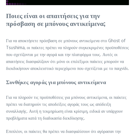
Ποιες είναι οι απαιτήσεις για την
πρόσβαση σε μπόνους αντικείμενα;
Για να αποκτήσετε πρόσβαση σε μπόνους αντικείμενα στο Ghost of
Tsushima, οι παίκτες πρέπει να πληρούν συγκεκριμένες προϋποθέσεις
που σχετίζονται με την αγορά και την πλατφόρμα τους. Αυτές οι
απαιτήσεις διασφαλίζουν ότι μόνο οι επιλέξιμοι παίκτες μπορούν να
διεκδικήσουν αποκλειστικό περιεχόμενο που σχετίζεται με το παιχνίδι.
Συνθήκες αγοράς για μπόνους αντικείμενα
Για να πληρούν τις προϋποθέσεις για μπόνους αντικείμενα, οι παίκτες
πρέπει να διατηρούν τις αποδείξεις αγοράς τους ως απόδειξη
συναλλαγής. Αυτή η τεκμηρίωση είναι κρίσιμη, ειδικά αν υπάρχουν
προβλήματα κατά τη διαδικασία διεκδίκησης.
Επιπλέον, οι παίκτες θα πρέπει να διασφαλίσουν ότι αγόρασαν την