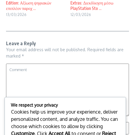
Edition: Αξίωση ψηφιακών
Extras: Διεκδίκηση μέσω
επιπλέον παροχ ...
PlayStation Sto ...
13/03/2026
12/03/2026
Leave a Reply
Your email address will not be published.
Required fields are
marked
*
We respect your privacy
Cookies help us improve your experience, deliver
personalized content, and analyze traffic. You can
choose which cookies to allow by clicking
Customize
. Click
Accept All
to consent or
Reject