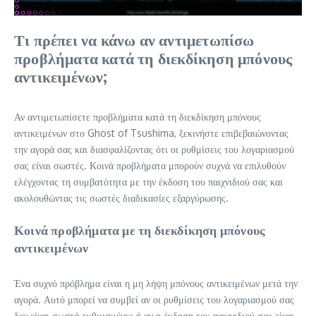
Τι πρέπει να κάνω αν αντιμετωπίσω
προβλήματα κατά τη διεκδίκηση μπόνους
αντικειμένων;
Αν αντιμετωπίσετε προβλήματα κατά τη διεκδίκηση μπόνους
αντικειμένων στο Ghost of Tsushima, ξεκινήστε επιβεβαιώνοντας
την αγορά σας και διασφαλίζοντας ότι οι ρυθμίσεις του λογαριασμού
σας είναι σωστές. Κοινά προβλήματα μπορούν συχνά να επιλυθούν
ελέγχοντας τη συμβατότητα με την έκδοση του παιχνιδιού σας και
ακολουθώντας τις σωστές διαδικασίες εξαργύρωσης.
Κοινά προβλήματα με τη διεκδίκηση μπόνους
αντικειμένων
Ένα συχνό πρόβλημα είναι η μη λήψη μπόνους αντικειμένων μετά την
αγορά. Αυτό μπορεί να συμβεί αν οι ρυθμίσεις του λογαριασμού σας
δεν είναι σωστά ρυθμισμένες ή αν η έκδοση του παιχνιδιού σας είναι