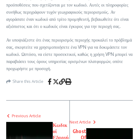
προϋποθέσεις που σχετίζονται με τον κωδικό. Αυτές οι πληροφορίες
συνήθως περιγράφουν τυχόν γεωγραφικούς περιορισμούς. Αν
αγοράσατε έναν κωδικό από τρίτο προμηθευτή, βεβαιωθείτε ότι είναι
αξιόπιστος και ότι ο κωδικός είναι έγκυρος για την περιοχή σας.
Αν υποψιάζεστε ότι ένας περιορισμός περιοχής προκαλεί το πρόβλημά
σας, σκεφτείτε να χρησιμοποιήσετε ένα VPN για να δοκιμάσετε τον
κωδικό. Ωστόσο, να είστε προσεκτικοί, καθώς η χρήση VPN μπορεί να
παραβιάσει τους όρους υπηρεσίας ορισμένων πλατφορμών, οπότε
προχωρήστε με προσοχή.
Share this Article
Previous Article
Next Article
Κωδικ
οί
Ghost
Εξαργύ
Of