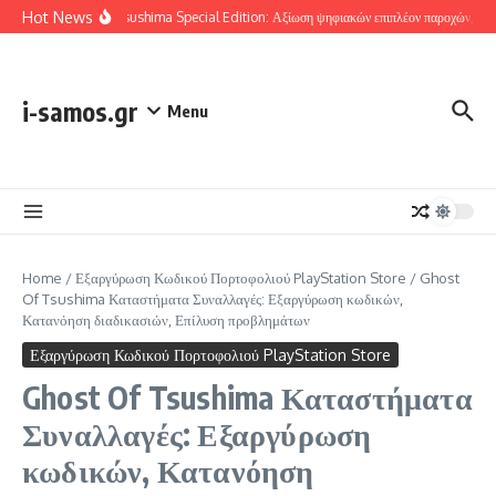
Skip to content
Hot News
Ghost Of Tsushima Special Edition: Αξίωση ψηφιακών επιπλέον παροχών, Έλεγχο
i-samos.gr
Menu
Home
/
Εξαργύρωση Κωδικού Πορτοφολιού PlayStation Store
/
Ghost
Of Tsushima Καταστήματα Συναλλαγές: Εξαργύρωση κωδικών,
Κατανόηση διαδικασιών, Επίλυση προβλημάτων
Εξαργύρωση Κωδικού Πορτοφολιού PlayStation Store
Ghost Of Tsushima Καταστήματα
Συναλλαγές: Εξαργύρωση
κωδικών, Κατανόηση