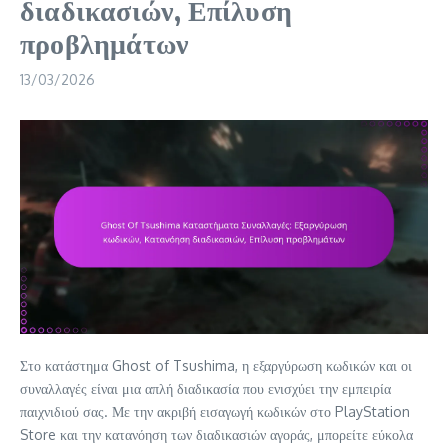
διαδικασιών, Επίλυση
προβλημάτων
13/03/2026
Στο κατάστημα Ghost of Tsushima, η εξαργύρωση κωδικών και οι
συναλλαγές είναι μια απλή διαδικασία που ενισχύει την εμπειρία
παιχνιδιού σας. Με την ακριβή εισαγωγή κωδικών στο PlayStation
Store και την κατανόηση των διαδικασιών αγοράς, μπορείτε εύκολα