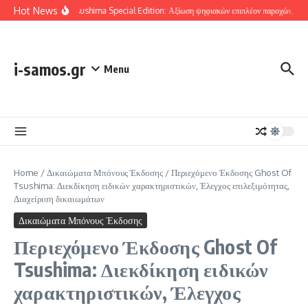
Skip to content
Hot News
Ghost Of Tsushima Special Edition: Αξίωση ψηφιακών επιπλέον παροχών, Έλεγχο
i-samos.gr
Menu
Home
/
Δικαιώματα Μπόνους Έκδοσης
/
Περιεχόμενο Έκδοσης Ghost Of
Tsushima: Διεκδίκηση ειδικών χαρακτηριστικών, Έλεγχος επιλεξιμότητας,
Διαχείριση δικαιωμάτων
Δικαιώματα Μπόνους Έκδοσης
Περιεχόμενο Έκδοσης Ghost Of
Tsushima: Διεκδίκηση ειδικών
χαρακτηριστικών, Έλεγχος