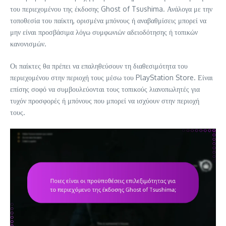
του περιεχομένου της έκδοσης Ghost of Tsushima. Ανάλογα με την
τοποθεσία του παίκτη, ορισμένα μπόνους ή αναβαθμίσεις μπορεί να
μην είναι προσβάσιμα λόγω συμφωνιών αδειοδότησης ή τοπικών
κανονισμών.
Οι παίκτες θα πρέπει να επαληθεύσουν τη διαθεσιμότητα του
περιεχομένου στην περιοχή τους μέσω του PlayStation Store. Είναι
επίσης σοφό να συμβουλεύονται τους τοπικούς λιανοπωλητές για
τυχόν προσφορές ή μπόνους που μπορεί να ισχύουν στην περιοχή
τους.