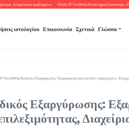
, Αντιμετώπιση προβλημάτων
Ghost Of Tsushima Καταστήματα Συναλλαγές: Εξαργύρωσ
ήσεις ιστολογίου
Επικοινωνία
Σχετικά
Γλώσσα
f Tsushima Κωδικός Εξαργύρωσης: Εξαργύρωση για επιπλέον περιεχόμενο, Έλεγχος
δικός Εξαργύρωσης: Εξα
επιλεξιμότητας, Διαχείρ