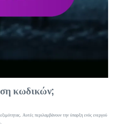
ωση κωδικών;
λεξιμότητας. Αυτές περιλαμβάνουν την ύπαρξη ενός ενεργού
.