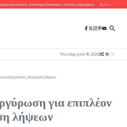
η κωδικών, Κατανόηση διαδικασιών, Επίλυση προβλημάτων
Κωδικοί Εξαργύρωσης Ghost
Thursday, June 18, 2026
 επιλεξιμότητας, Διαχείριση λήψεων
ργύρωση για επιπλέον
ιση λήψεων