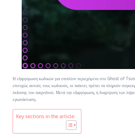
Η εξαργύρωση κωδικών για επιπλέον περιεχόμενο στο Ghost of Tsushi
επιτυχώς αυτούς τους κωδικούς, οι παίκτες πρέπει να πληρούν συγκ
έκδοσης του παιχνιδιού. Μετά την εξαργύρωση, η διαχείριση των λήψ
εγκατάσταση.
Key sections in the article: