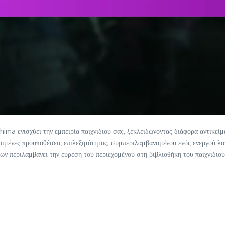
ma ενισχύει την εμπειρία παιχνιδιού σας, ξεκλειδώνοντας διάφορα αντικείμε
εκριμένες προϋποθέσεις επιλεξιμότητας, συμπεριλαμβανομένου ενός ενεργού
εων περιλαμβάνει την εύρεση του περιεχομένου στη βιβλιοθήκη του παιχνιδιο