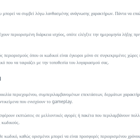
υ μπορεί να συμβεί λόγω λανθασμένης ανάγνωσης χαρακτήρων. Πάντα να επαλη
έχουν περιορισμένη διάρκεια ισχύος, οπότε ελέγξτε την ημερομηνία λήξης πρι
ς περιορισμούς όπου οι κωδικοί είναι έγκυροι μόνο σε συγκεκριμένες χώρες 
ικό που να ταιριάζει με την τοποθεσία του λογαριασμού σας.
η
κιλία περιεχομένου, συμπεριλαμβανομένων επεκτάσεων, δερμάτων χαρακτήρων
αντικείμενα που ενισχύουν το gameplay.
σφέρουν εκπτώσεις σε μελλοντικές αγορές ή πακέτα που περιλαμβάνουν πολλα
ς κωδικούς.
άθε κωδικό, καθώς ορισμένοι μπορεί να είναι προσφορές περιορισμένου χρόνου