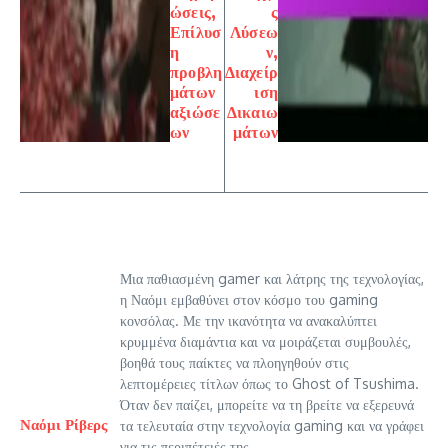
ώσεις,
ς
Επίλυσ
Λύσεω
η
ν,
προβλη
Διαχείρ
μάτων
ιση
αξιώσε
Δικαιω
ων
μάτων
Μια παθιασμένη gamer και λάτρης της τεχνολογίας,
η Ναόμι εμβαθύνει στον κόσμο του gaming
κονσόλας. Με την ικανότητα να ανακαλύπτει
κρυμμένα διαμάντια και να μοιράζεται συμβουλές,
βοηθά τους παίκτες να πλοηγηθούν στις
λεπτομέρειες τίτλων όπως το Ghost of Tsushima.
Όταν δεν παίζει, μπορείτε να τη βρείτε να εξερευνά
Ναόμι Ρίβερς
τα τελευταία στην τεχνολογία gaming και να γράφει
για τις περιπέτειές της.