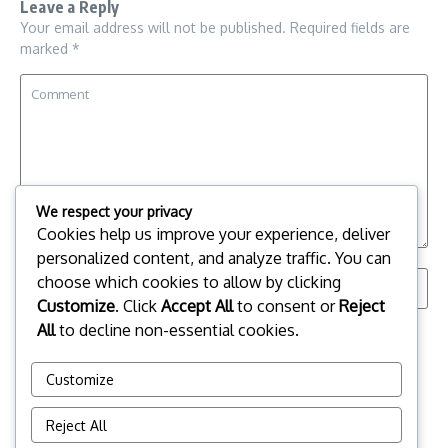
Leave a Reply
Your email address will not be published.
Required fields are
marked
*
We respect your privacy
Cookies help us improve your experience, deliver
personalized content, and analyze traffic. You can
choose which cookies to allow by clicking
Customize
. Click
Accept All
to consent or
Reject
All
to decline non-essential cookies.
Save my name, email, and website in this browser for the
next time I comment.
Customize
Reject All