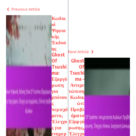
Previous Article
Κωδικ
οί
Ψηφια
κής
Έκδοσ
ης
Next Article
Ghost
Of
Ghost
Tsushi
Of
ma:
Tsushi
Εξαργύ
ma –
ρωση
Αντιμε
για
τώπιση
μπόνου
Κωδικ
ς
ών:
περιεχό
Προβλ
μενο,
ήματα
Έλεγχο
Εξαργύ
ς για
ρωσης,
ενημερ
Έλεγχο