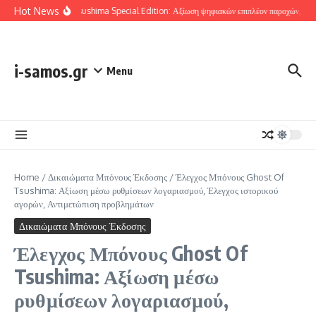
Skip to content
Hot News
Ghost Of Tsushima Special Edition: Αξίωση ψηφιακών επιπλέον παροχών, Έλεγχο
i-samos.gr
Menu
Home
/
Δικαιώματα Μπόνους Έκδοσης
/
Έλεγχος Μπόνους Ghost Of
Tsushima: Αξίωση μέσω ρυθμίσεων λογαριασμού, Έλεγχος ιστορικού
αγορών, Αντιμετώπιση προβλημάτων
Δικαιώματα Μπόνους Έκδοσης
Έλεγχος Μπόνους Ghost Of
Tsushima: Αξίωση μέσω
ρυθμίσεων λογαριασμού,