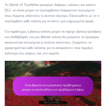
Το Ghost of Tsushima προσφέρει διάφορες εκδόσεις και πακέτα
DLC, τα οποία μπορεί να περιλαμβάνουν διαφορετικό περιεχόμενο
όπως δέρματα, αποστολές ή εικονικό νόμισμα. Εξοικειωθείτε με το τι
περιλαμβάνει κάθε έκδοση για να κάνετε μια ενημερωμένη αγορά.
Για παράδειγμα, η βασική έκδοση μπορεί να παρέχει βασική πρόσβαση
στο multiplayer, ενώ μια deluxe έκδοση θα μπορούσε να προσφέρει
αποκλειστικά αντικείμενα ή επιπλέον αποστολές. Συγκρίνετε τα
χαρακτηριστικά κάθε έκδοσης για να αποφασίσετε ποια ταιριάζει
καλύτερα στις ανάγκες σας στο παιχνίδι.