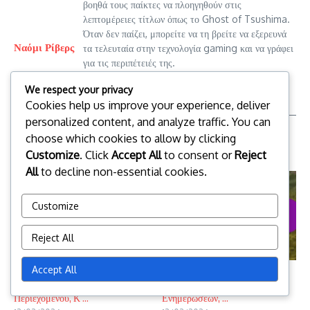
βοηθά τους παίκτες να πλοηγηθούν στις
λεπτομέρειες τίτλων όπως το Ghost of Tsushima.
Όταν δεν παίζει, μπορείτε να τη βρείτε να εξερευνά
Ναόμι Ρίβερς
τα τελευταία στην τεχνολογία gaming και να γράφει
για τις περιπέτειές της.
We respect your privacy
Cookies help us improve your experience, deliver
personalized content, and analyze traffic. You can
choose which cookies to allow by clicking
Related Posts
Customize
. Click
Accept All
to consent or
Reject
All
to decline non-essential cookies.
Customize
Reject All
Accept All
Ghost Of Tsushima DLC Πακέτα:
Περιεχόμενο DLC Ghost Of
Διεκδίκηση Επιπλέον
Tsushima: Αξίωση Εποχιακών
Περιεχομένου, Κ ...
Ενημερώσεων, ...