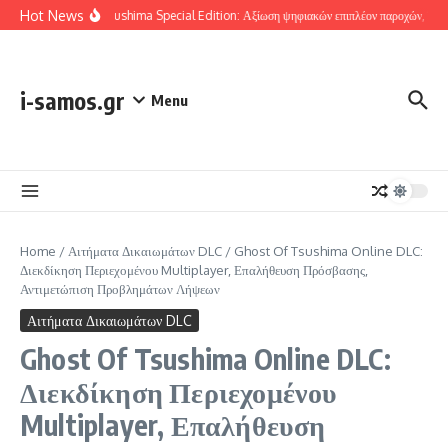
Skip to content
Hot News
Ghost Of Tsushima Special Edition: Αξίωση ψηφιακών επιπλέον παροχών, Έλεγχος
i-samos.gr
Menu
Home
/
Αιτήματα Δικαιωμάτων DLC
/
Ghost Of Tsushima Online DLC:
Διεκδίκηση Περιεχομένου Multiplayer, Επαλήθευση Πρόσβασης,
Αντιμετώπιση Προβλημάτων Λήψεων
Αιτήματα Δικαιωμάτων DLC
Ghost Of Tsushima Online DLC:
Διεκδίκηση Περιεχομένου
Multiplayer, Επαλήθευση