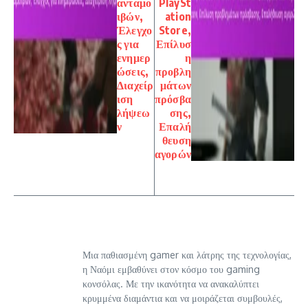
ανταμο
PlaySt
ιβών,
ation
Έλεγχο
Store,
ς για
Επίλυσ
ενημερ
η
ώσεις,
προβλη
Διαχείρ
μάτων
ιση
πρόσβα
λήψεω
σης,
ν
Επαλή
θευση
αγορών
Μια παθιασμένη gamer και λάτρης της τεχνολογίας,
η Ναόμι εμβαθύνει στον κόσμο του gaming
κονσόλας. Με την ικανότητα να ανακαλύπτει
κρυμμένα διαμάντια και να μοιράζεται συμβουλές,