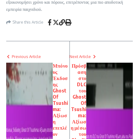
εξοικονομήσει χρόνο και πόρους, επιτρέποντας μια πιο αποδοτική
εμπειρία παιχνιδιού.
Share this Article
Previous Article
Next Article
Μπόνο
Πρόσβ
υς
αση
Έκδοσ
στο
ης
DLC
Ghost
του
Of
Ghost
Tsushi
Of
ma:
Tsushi
Αξίωσ
ma:
η
Αξίωσ
επιπλέ
η μέσω
ον
του