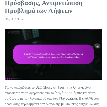
Πρόσβασης, Αντιμετώπιση
Προβλημάτων Λήψεων
06/03/2026
Για να απολαύσετε το DLC Ghost of Tsushima Online, είναι
απαραίτητο να το αγοράσετε από το PlayStation Store και να το
συνδέσετε με τον λογαριασμό σας στο PlayStation. Η επαλήθευση
πρόσβασης περιλαμβάνει τον έλεγχο της βιβλιοθήκης παιχνιδιών σας